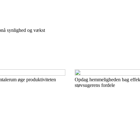
pnå synlighed og vækst
mtalerum øge produktiviteten
Opdag hemmeligheden bag effekti
støvsugerens fordele