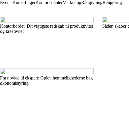
Events
Kurser
Lager
Kontor
Lokaler
Marketing
Rådgivning
Rengøring
Kontorbordet: Dit vigtigste redskab til produktivitet
Sådan skaber d
og kreativitet
Fra novice til ekspert: Oplev hemmelighederne bag
økonomistyring