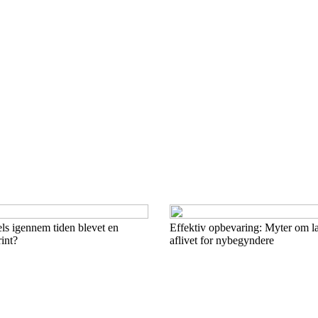
els igennem tiden blevet en
Effektiv opbevaring: Myter om l
int?
aflivet for nybegyndere